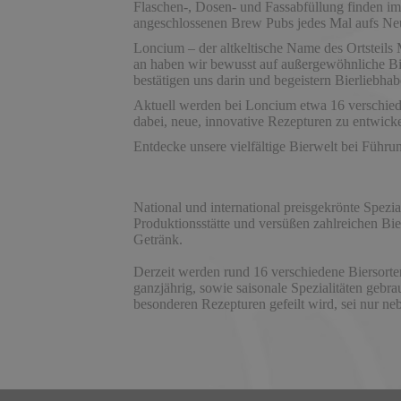
Flaschen-, Dosen- und Fassabfüllung finden im 
angeschlossenen Brew Pubs jedes Mal aufs Neu
Loncium – der altkeltische Name des Ortsteils
an haben wir bewusst auf außergewöhnliche Bie
bestätigen uns darin und begeistern Bierliebhab
Aktuell werden bei Loncium etwa 16 verschiede
dabei, neue, innovative Rezepturen zu entwick
Entdecke unsere vielfältige Bierwelt bei
National und international preisgekrönte Spezial
Produktionsstätte und versüßen zahlreichen Bier
Getränk.
Derzeit werden rund 16 verschiedene Biers
ganzjährig, sowie saisonale Spezialitäten gebrau
besonderen Rezepturen gefeilt wird, sei nur ne