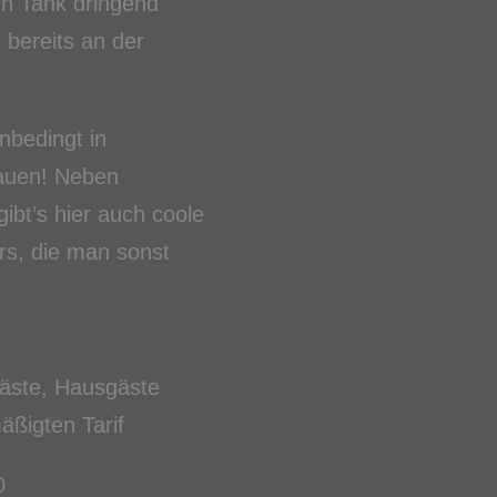
n Tank dringend
 bereits an der
nbedingt in
auen! Neben
ibt’s hier auch coole
rs, die man sonst
Gäste, Hausgäste
äßigten Tarif
0