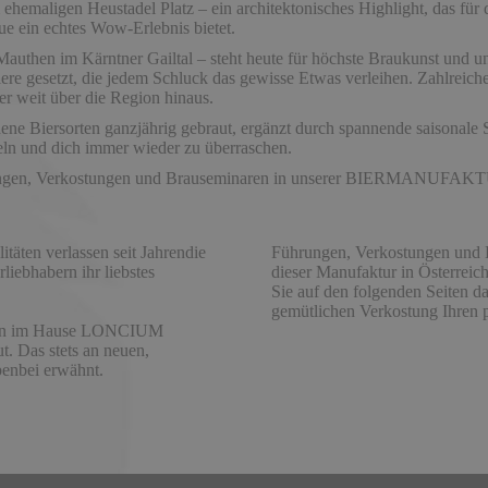
ehemaligen Heustadel Platz – ein architektonisches Highlight, das für 
e ein echtes Wow-Erlebnis bietet.
 Mauthen im Kärntner Gailtal – steht heute für höchste Braukunst und
re gesetzt, die jedem Schluck das gewisse Etwas verleihen. Zahlreich
er weit über die Region hinaus.
ne Biersorten ganzjährig gebraut, ergänzt durch spannende saisonale S
eln und dich immer wieder zu überraschen.
 Führungen, Verkostungen und Brauseminaren in unserer BIERMAN
itäten verlassen seit Jahrendie
Führungen, Verkostungen und B
liebhabern ihr liebstes
dieser Manufaktur in Österreic
Sie auf den folgenden Seiten d
gemütlichen Verkostung Ihren p
orten im Hause LONCIUM
t. Das stets an neuen,
benbei erwähnt.