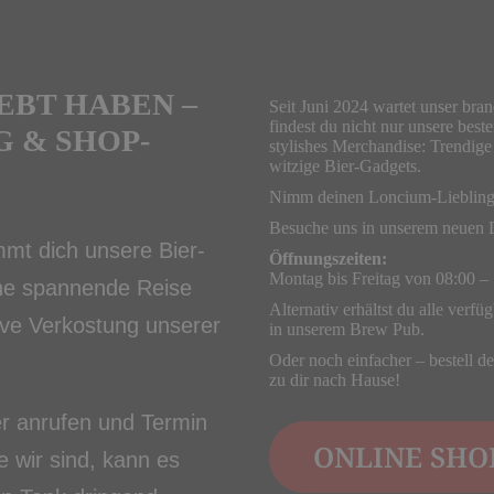
EBT HABEN –
Seit Juni 2024 wartet unser br
findest du nicht nur unsere bes
 & SHOP-
stylishes Merchandise: Trendige
witzige Bier-Gadgets.
Nimm deinen Loncium-Liebling 
Besuche uns in unserem neuen 
mmt dich unsere Bier-
Öffnungszeiten:
Montag bis Freitag von 08:00 –
ine spannende Reise
Alternativ erhältst du alle verf
ive Verkostung unserer
in unserem Brew Pub.
Oder noch einfacher – bestell 
zu dir nach Hause!
r anrufen und Termin
ONLINE SHO
e wir sind, kann es